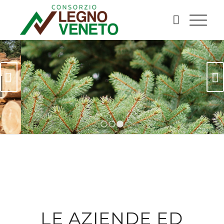
Succ
1
2
3
LE AZIENDE ED