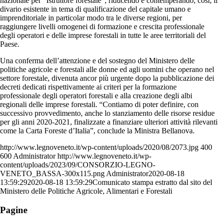
nazionale per “Istruttore forestale”, riducendo e contemperando, così, il
divario esistente in tema di qualificazione del capitale umano e
imprenditoriale in particolar modo tra le diverse regioni, per
raggiungere livelli omogenei di formazione e crescita professionale
degli operatori e delle imprese forestali in tutte le aree territoriali del
Paese.
Una conferma dell’attenzione e del sostegno del Ministero delle
politiche agricole e forestali alle donne ed agli uomini che operano nel
settore forestale, divenuta ancor più urgente dopo la pubblicazione dei
decreti dedicati rispettivamente ai criteri per la formazione
professionale degli operatori forestali e alla creazione degli albi
regionali delle imprese forestali. “Contiamo di poter definire, con
successivo provvedimento, anche lo stanziamento delle risorse residue
per gli anni 2020-2021, finalizzate a finanziare ulteriori attività rilevanti
come la Carta Foreste d’Italia”, conclude la Ministra Bellanova.
http://www.legnoveneto.it/wp-content/uploads/2020/08/2073.jpg
400
600
Administrator
http://www.legnoveneto.it/wp-
content/uploads/2023/09/CONSORZIO-LEGNO-
VENETO_BASSA-300x115.png
Administrator
2020-08-18
13:59:29
2020-08-18 13:59:29
Comunicato stampa estratto dal sito del
Ministero delle Politiche Agricole, Alimentari e Forestali
Pagine