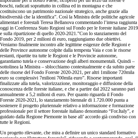
importante per il nostro Paese, ricoperto per un terzo da foreste e
boschi, radicati soprattutto in collina ed in montagna e che
costituiscono un patrimonio nazionale strategico, anche grazie alla
biodiversità che la identifica”. Così la Ministra delle politiche agricole
alimentari e forestali Teresa Bellanova commentando l’intesa raggiunta
oggi in Conferenza Stato Regioni sul Fondo per le foreste italiane 2019
e sulla ripartizione di quello 2020-2021.”Con lo stanziamento del
Fondo 2019, per 2 milioni di euro, raggiungiamo due obiettivi.
Veniamo finalmente incontro alle legittime esigenze delle Regioni e
delle Province autonome colpite dalla tempesta Vaia e con le risorse
restanti, ripartite tra tutte le Regioni e le Provincie autonome,
garantiamo tutela e conservazione degli alberi monumentali. Quindi –
sottolinea la Ministra – sblocchiamo contestualmente e da subito parte
delle risorse del Fondo Foreste 2020-2021, per altri 1milione 720mila
euro su complessivi 7milioni 700mila euro”. Risorse importanti
finalizzate alla tutela, valorizzazione, monitoraggio e diffusione della
conoscenza delle foreste italiane, e che a partire dal 2022 saranno pari
annualmente a 5,2 milioni di euro. Per quanto riguarda il Fondo
Foreste 2020-2021, lo stanziamento biennale di 1.720.000 punta a
sostenere il progetto pluriennale relativo a informazione e formazione
professionale per il settore forestale italiano denominato “For.Italy”, e
guidato dalla Regione Piemonte in base all’ accordo già condiviso con
tutte le Regioni.
Un progetto rilevante, che mira a definire un unico standard formativo