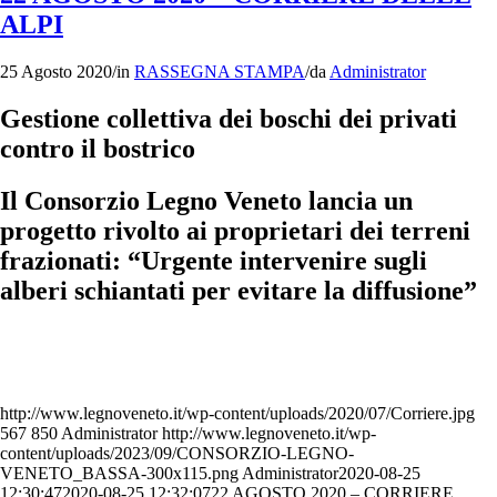
ALPI
25 Agosto 2020
/
in
RASSEGNA STAMPA
/
da
Administrator
Gestione collettiva dei boschi dei privati
contro il bostrico
Il Consorzio Legno Veneto lancia un
progetto rivolto ai proprietari dei terreni
frazionati: “Urgente intervenire sugli
alberi schiantati per evitare la diffusione”
http://www.legnoveneto.it/wp-content/uploads/2020/07/Corriere.jpg
567
850
Administrator
http://www.legnoveneto.it/wp-
content/uploads/2023/09/CONSORZIO-LEGNO-
VENETO_BASSA-300x115.png
Administrator
2020-08-25
12:30:47
2020-08-25 12:32:07
22 AGOSTO 2020 – CORRIERE