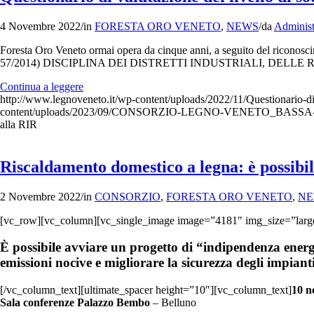
4 Novembre 2022
/
in
FORESTA ORO VENETO
,
NEWS
/
da
Administ
Foresta Oro Veneto ormai opera da cinque anni, a seguito del riconos
57/2014) DISCIPLINA DEI DISTRETTI INDUSTRIALI, DELLE RETI
Continua a leggere
http://www.legnoveneto.it/wp-content/uploads/2022/11/Questionario-di-v
content/uploads/2023/09/CONSORZIO-LEGNO-VENETO_BASSA-
alla RIR
Riscaldamento domestico a legna: è possibil
2 Novembre 2022
/
in
CONSORZIO
,
FORESTA ORO VENETO
,
NE
[vc_row][vc_column][vc_single_image image=”4181″ img_size=”larg
È possibile avviare un progetto di “indipendenza energet
emissioni nocive e migliorare la sicurezza degli impiant
[/vc_column_text][ultimate_spacer height=”10″][vc_column_text]
10 n
Sala conferenze Palazzo Bembo
– Belluno