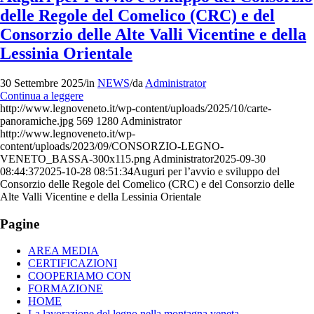
delle Regole del Comelico (CRC) e del
Consorzio delle Alte Valli Vicentine e della
Lessinia Orientale
30 Settembre 2025
/
in
NEWS
/
da
Administrator
Continua a leggere
http://www.legnoveneto.it/wp-content/uploads/2025/10/carte-
panoramiche.jpg
569
1280
Administrator
http://www.legnoveneto.it/wp-
content/uploads/2023/09/CONSORZIO-LEGNO-
VENETO_BASSA-300x115.png
Administrator
2025-09-30
08:44:37
2025-10-28 08:51:34
Auguri per l’avvio e sviluppo del
Consorzio delle Regole del Comelico (CRC) e del Consorzio delle
Alte Valli Vicentine e della Lessinia Orientale
Pagine
AREA MEDIA
CERTIFICAZIONI
COOPERIAMO CON
FORMAZIONE
HOME
La lavorazione del legno nella montagna veneta