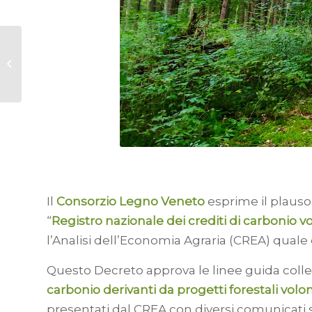
Chiarita la non
obbligatorietà di
iscrizione alle Casse
Edili/Edilcassa e
l’applicazione...
Il
Consorzio Legno Veneto
esprime il plauso
“
Registro nazionale dei crediti di carbonio vo
l’Analisi dell’Economia Agraria (CREA) quale
Questo Decreto approva le linee guida colle
carbonio derivanti da progetti forestali volon
presentati dal CREA con diversi comunicati st