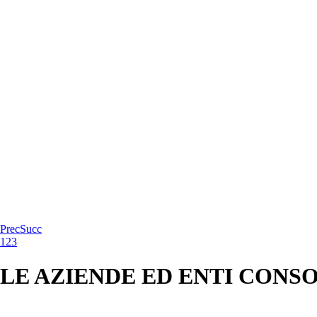
Prec
Succ
1
2
3
LE AZIENDE ED ENTI CONS