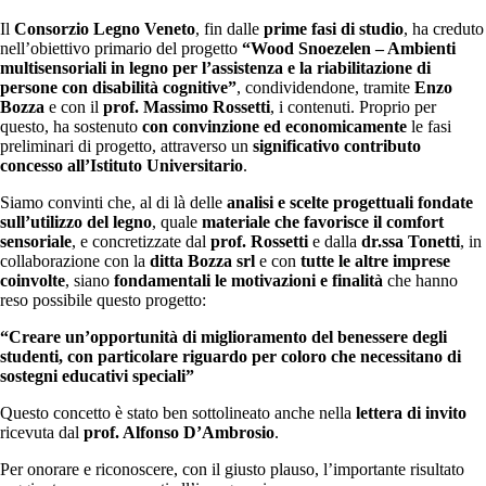
Il
Consorzio Legno Veneto
, fin dalle
prime fasi di studio
, ha creduto
nell’obiettivo primario del progetto
“Wood Snoezelen – Ambienti
multisensoriali in legno per l’assistenza e la riabilitazione di
persone con disabilità cognitive”
, condividendone, tramite
Enzo
Bozza
e con il
prof. Massimo Rossetti
, i contenuti. Proprio per
questo, ha sostenuto
con convinzione ed economicamente
le fasi
preliminari di progetto, attraverso un
significativo contributo
concesso all’Istituto Universitario
.
Siamo convinti che, al di là delle
analisi e scelte progettuali fondate
sull’utilizzo del legno
, quale
materiale che favorisce il comfort
sensoriale
, e concretizzate dal
prof. Rossetti
e dalla
dr.ssa Tonetti
, in
collaborazione con la
ditta Bozza srl
e con
tutte le altre imprese
coinvolte
, siano
fondamentali le motivazioni e finalità
che hanno
reso possibile questo progetto:
“Creare un’opportunità di miglioramento del benessere degli
studenti, con particolare riguardo per coloro che necessitano di
sostegni educativi speciali”
Questo concetto è stato ben sottolineato anche nella
lettera di invito
ricevuta dal
prof. Alfonso D’Ambrosio
.
Per onorare e riconoscere, con il giusto plauso, l’importante risultato