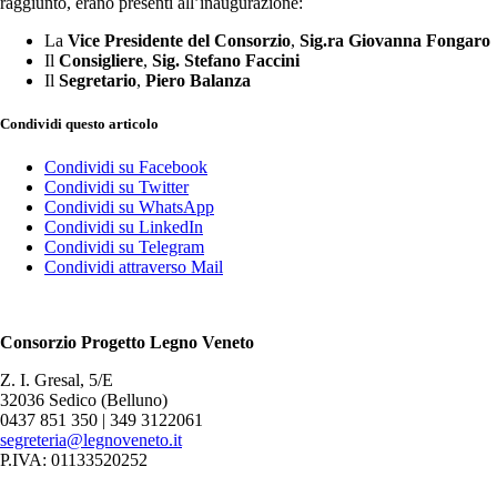
raggiunto, erano presenti all’inaugurazione:
La
Vice Presidente del Consorzio
,
Sig.ra Giovanna Fongaro
Il
Consigliere
,
Sig. Stefano Faccini
Il
Segretario
,
Piero Balanza
Condividi questo articolo
Condividi su Facebook
Condividi su Twitter
Condividi su WhatsApp
Condividi su LinkedIn
Condividi su Telegram
Condividi attraverso Mail
Consorzio Progetto Legno Veneto
Z. I. Gresal, 5/E
32036 Sedico (Belluno)
0437 851 350 | 349 3122061
segreteria@legnoveneto.it
P.IVA: 01133520252