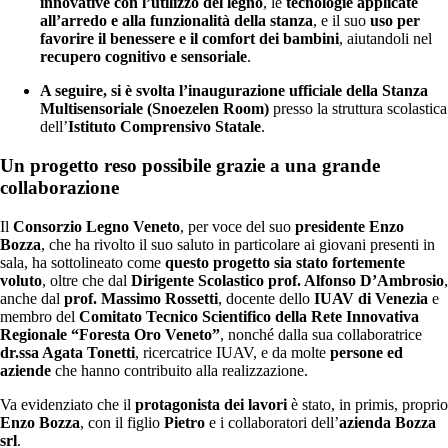
innovative con l’utilizzo del legno
, le
tecnologie applicate
all’arredo e alla funzionalità della stanza
, e il suo
uso per
favorire il benessere e il comfort dei bambini
, aiutandoli nel
recupero cognitivo e sensoriale
.
A seguire, si è svolta l’inaugurazione ufficiale della Stanza
Multisensoriale (Snoezelen Room)
presso la struttura scolastica
dell’
Istituto Comprensivo Statale
.
Un progetto reso possibile grazie a una grande
collaborazione
Il
Consorzio Legno Veneto
, per voce del suo
presidente Enzo
Bozza
, che ha rivolto il suo saluto in particolare ai giovani presenti in
sala, ha sottolineato come
questo progetto sia stato fortemente
voluto
, oltre che dal
Dirigente Scolastico prof. Alfonso D’Ambrosio
,
anche dal
prof. Massimo Rossetti
, docente dello
IUAV di Venezia
e
membro del
Comitato Tecnico Scientifico della Rete Innovativa
Regionale “Foresta Oro Veneto”
, nonché dalla sua collaboratrice
dr.ssa Agata Tonetti
, ricercatrice IUAV, e da molte
persone ed
aziende
che hanno contribuito alla realizzazione.
Va evidenziato che il
protagonista dei lavori
è stato, in primis, proprio
Enzo Bozza
, con il figlio
Pietro
e i collaboratori dell’
azienda Bozza
srl
.