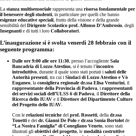
La
stanza multisensoriale
rappresenta una
risorsa fondamentale per
il benessere degli studenti
, in particolare per quelli che hanno
esigenze educative speciali
, frutto della visione e della grande
sensibilità del
Dirigente Scolastico prof. Alfonso D’Ambrosio
, degli
Insegnanti
e di tutti i loro
Collaboratori
.
L’inaugurazione si è svolta venerdì 28 febbraio con il
seguente programma:
Dalle ore 9:00 alle ore 11:30
, presso l’accogliente
Sala
Bancadria di Lozzo Atestino
, si è tenuto l’
incontro
introduttivo
, durante il quale sono stati portati i
saluti delle
Autorità presenti
, tra cui i
Sindaci di Lozzo Atestino e Vò
Euganeo
, la
consigliera regionale dr.ssa Elisa Venturini
, il
rappresentante della Provincia di Padova
, i
rappresentanti
dei servizi sociali dell’ULSS 6 di Padova
, il
Direttore della
Ricerca dello IUAV
e il
Direttore del Dipartimento Culture
del Progetto dello IUAV
.
Con le
relazioni tecniche
del
prof. Rossetti
, della
dr.ssa
Tonetti
e dei
dr. Gianni De Polo
e
dr.ssa Sonia Bortolot
de
“La Nostra Famiglia” di Conegliano Veneto
, sono stati
illustrati gli
obiettivi del progetto
, le
modalità costruttive