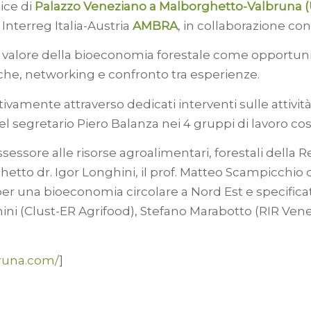
ice di
Palazzo Veneziano a Malborghetto-Valbruna 
Interreg Italia-Austria
AMBRA
, in collaborazione con 
ul valore della bioeconomia forestale come opportunità
iche, networking e confronto tra esperienze.
ivamente attraverso dedicati interventi sulle attivit
el segretario Piero Balanza nei 4 gruppi di lavoro cost
sessore alle risorse agroalimentari, forestali della R
tto dr. Igor Longhini, il prof. Matteo Scampicchio d
 per una bioeconomia circolare a Nord Est e specific
ni (Clust-ER Agrifood), Stefano Marabotto (RIR Venet
bruna.com/
]