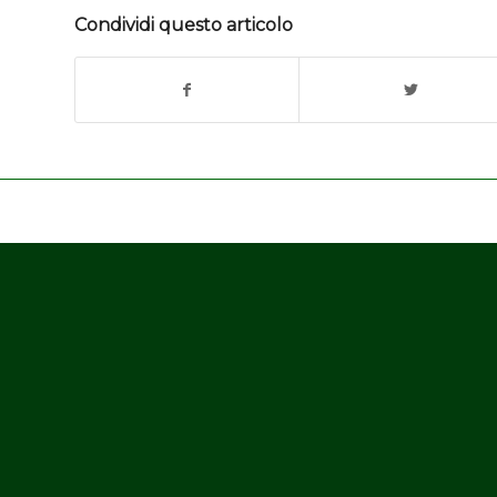
Condividi questo articolo
Consorzio Progetto Legno Veneto
Z. I. Gresal, 5/E