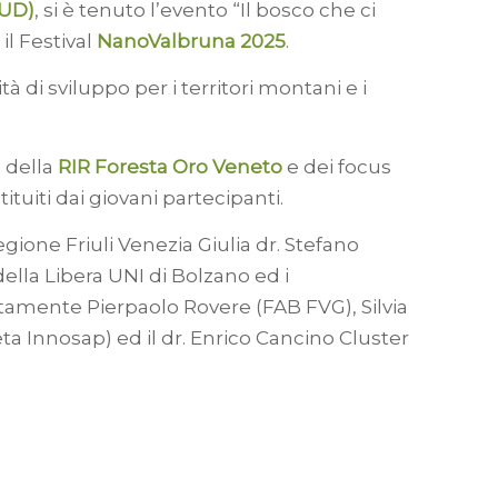
(UD)
, si è tenuto l’evento “Il bosco che ci
il Festival
NanoValbruna 2025
.
 di sviluppo per i territori montani e i
à della
RIR Foresta Oro Veneto
e dei focus
ituiti dai giovani partecipanti.
egione Friuli Venezia Giulia dr. Stefano
ella Libera UNI di Bolzano ed i
atamente Pierpaolo Rovere (FAB FVG), Silvia
a Innosap) ed il dr. Enrico Cancino Cluster