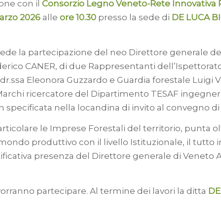
ione con il
Consorzio Legno Veneto-Rete Innovativa 
marzo 2026
alle
ore 10.30
presso la sede di
DE LUCA BI
vede la partecipazione del neo Direttore generale de
ederico CANER, di due Rappresentanti dell’Ispettora
 dr.ssa Eleonora Guzzardo e Guardia forestale Luigi Va
Marchi ricercatore del Dipartimento TESAF ingegneri
n specificata nella locandina di invito al convegno di
particolare le Imprese Forestali del territorio, pun
mondo produttivo con il livello Istituzionale, il tutto
nificativa presenza del Direttore generale di Veneto 
 vorranno partecipare. Al termine dei lavori la ditta
DE