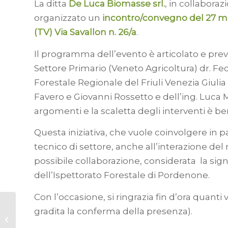
La ditta
De Luca Biomasse srl.
, in collaboraz
organizzato un
incontro/convegno del 27 
(TV) Via Savallon n. 26/a
.
Il programma dell’evento è articolato e pre
Settore Primario (Veneto Agricoltura) dr. F
Forestale Regionale del Friuli Venezia Giulia
Favero e Giovanni Rossetto e dell’ing. Luca 
argomenti e la scaletta degli interventi è be
Questa iniziativa, che vuole coinvolgere in 
tecnico di settore, anche all’interazione del 
possibile collaborazione, considerata la sig
dell’Ispettorato Forestale di Pordenone.
Con l’occasione, si ringrazia fin d’ora quanti
Dal bosco al
gradita la conferma della presenza).
mercato:
innovazione,