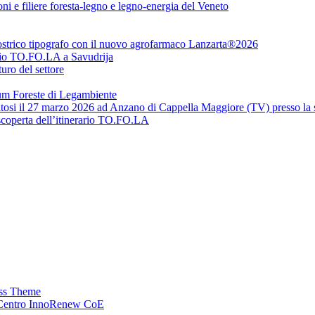
oni e filiere foresta-legno e legno-energia del Veneto
l Bostrico tipografo con il nuovo agrofarmaco Lanzarta®2026
udio TO.FO.LA a Savudrija
uro del settore
rum Foreste di Legambiente
ltosi il 27 marzo 2026 ad Anzano di Cappella Maggiore (TV) presso la s
 scoperta dell’itinerario TO.FO.LA
ss Theme
l Centro InnoRenew CoE