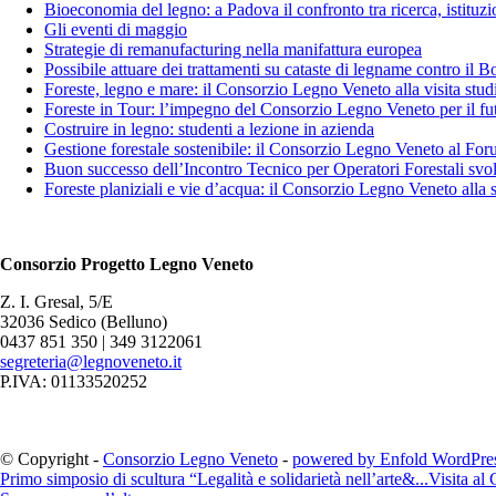
Bioeconomia del legno: a Padova il confronto tra ricerca, istituzi
Gli eventi di maggio
Strategie di remanufacturing nella manifattura europea
Possibile attuare dei trattamenti su cataste di legname contro i
Foreste, legno e mare: il Consorzio Legno Veneto alla visita st
Foreste in Tour: l’impegno del Consorzio Legno Veneto per il fut
Costruire in legno: studenti a lezione in azienda
Gestione forestale sostenibile: il Consorzio Legno Veneto al Fo
Buon successo dell’Incontro Tecnico per Operatori Forestali svo
Foreste planiziali e vie d’acqua: il Consorzio Legno Veneto alla
Consorzio Progetto Legno Veneto
Z. I. Gresal, 5/E
32036 Sedico (Belluno)
0437 851 350 | 349 3122061
segreteria@legnoveneto.it
P.IVA: 01133520252
© Copyright -
Consorzio Legno Veneto
-
powered by Enfold WordPre
Primo simposio di scultura “Legalità e solidarietà nell’arte&...
Visita a