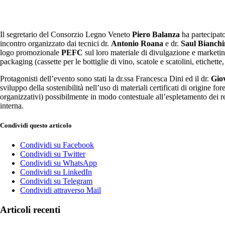
Il segretario del Consorzio Legno Veneto
Piero Balanza
ha partecipato
incontro organizzato dai tecnici dr.
Antonio Roana
e dr.
Saul Bianchi
logo promozionale
PEFC
sul loro materiale di divulgazione e marketing,
packaging (cassette per le bottiglie di vino, scatole e scatolini, etichette
Protagonisti dell’evento sono stati la dr.ssa Francesca Dini ed il dr.
Gio
sviluppo della sostenibilità nell’uso di materiali certificati di origine 
organizzativi) possibilmente in modo contestuale all’espletamento dei rec
interna.
Condividi questo articolo
Condividi su Facebook
Condividi su Twitter
Condividi su WhatsApp
Condividi su LinkedIn
Condividi su Telegram
Condividi attraverso Mail
Articoli recenti