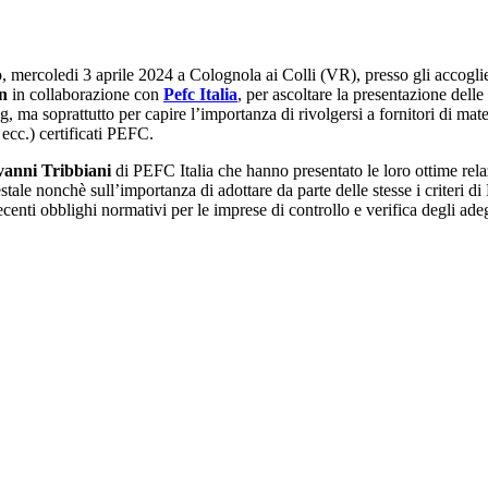
, mercoledi 3 aprile 2024 a Colognola ai Colli (VR), presso gli accoglien
n
in collaborazione con
Pefc Italia
, per ascoltare la presentazione delle
 ma soprattutto per capire l’importanza di rivolgersi a fornitori di materia
, ecc.) certificati PEFC.
vanni Tribbiani
di PEFC Italia che hanno presentato le loro ottime rela
forestale nonchè sull’importanza di adottare da parte delle stesse i crite
enti obblighi normativi per le imprese di controllo e verifica degli adeg