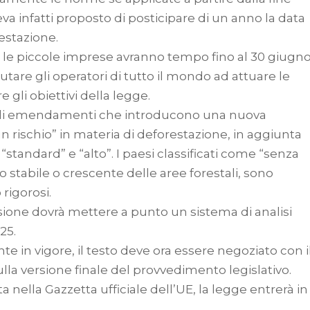
 infatti proposto di posticipare di un anno la data
estazione.
 le piccole imprese avranno tempo fino al 30 giugn
are gli operatori di tutto il mondo ad attuare le
gli obiettivi della legge.
ie di emendamenti che introducono una nuova
 rischio” in materia di deforestazione, in aggiunta
, “standard” e “alto”. I paesi classificati come “senza
o stabile o crescente delle aree forestali, sono
rigorosi.
sione dovrà mettere a punto un sistema di analisi
25.
te in vigore, il testo deve ora essere negoziato con i
la versione finale del provvedimento legislativo.
nella Gazzetta ufficiale dell’UE, la legge entrerà in