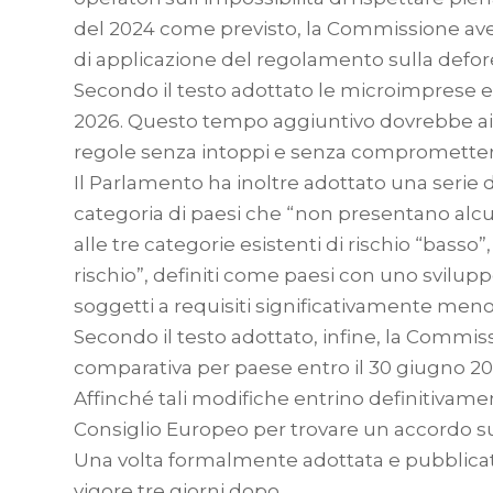
del 2024 come previsto, la Commissione aveva
di applicazione del regolamento sulla defor
Secondo il testo adottato le microimprese e
2026. Questo tempo aggiuntivo dovrebbe aiut
regole senza intoppi e senza compromettere 
Il Parlamento ha inoltre adottato una ser
categoria di paesi che “non presentano alcun
alle tre categorie esistenti di rischio “basso”
rischio”, definiti come paesi con uno svilupp
soggetti a requisiti significativamente meno 
Secondo il testo adottato, infine, la Commis
comparativa per paese entro il 30 giugno 20
Affinché tali modifiche entrino definitivamen
Consiglio Europeo per trovare un accordo sul
Una volta formalmente adottata e pubblicata 
vigore tre giorni dopo.