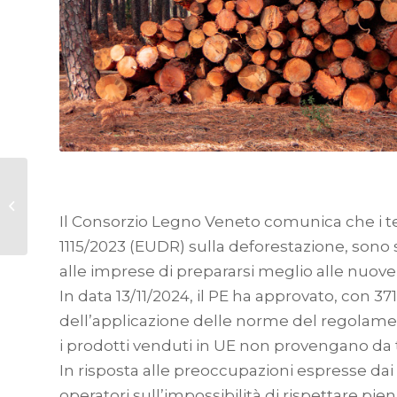
Pubblicato il
Documento di
Orientamento UE sui
Il Consorzio Legno Veneto comunica che i t
Prodotti a
1115/2023 (EUDR) sulla deforestazione, sono s
Deforestazione Ze...
alle imprese di prepararsi meglio alle nuove
In data 13/11/2024, il PE ha approvato, con 371 
dell’applicazione delle norme del regolame
i prodotti venduti in UE non provengano da t
In risposta alle preoccupazioni espresse dai
operatori sull’impossibilità di rispettare pi