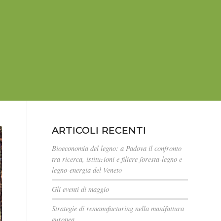
ARTICOLI RECENTI
Bioeconomia del legno: a Padova il confronto
tra ricerca, istituzioni e filiere foresta-legno e
legno-energia del Veneto
Gli eventi di maggio
Strategie di remanufacturing nella manifattura
europea