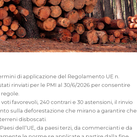
ermini di applicazione del Regolamento UE n.
tati rinviati per le PMI al 30/6/2026 per consentire
 regole.
voti favorevoli, 240 contrari e 30 astensioni, il rinvio
nto sulla deforestazione che mirano a garantire che
erreni disboscati.
 Paesi dell’UE, da paesi terzi, da commercianti e da
enamente le norme se applicate a partire dalla fine