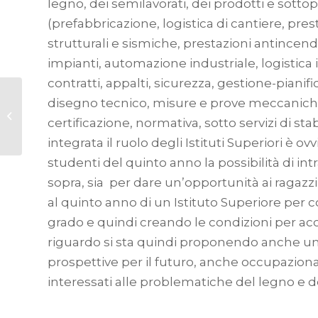
legno, dei semilavorati, dei prodotti e sottopr
(prefabbricazione, logistica di cantiere, pre
strutturali e sismiche, prestazioni antincend
impianti, automazione industriale, logistica i
contratti, appalti, sicurezza, gestione-pianif
FIERA E FESTIVAL
disegno tecnico, misure e prove meccanich
DELLE FORESTE 2021
certificazione, normativa, sotto servizi di st
– CANSIGLIO
integrata il ruolo degli Istituti Superiori è
studenti del quinto anno la possibilità di in
sopra, sia per dare un’opportunità ai ragazz
al quinto anno di un Istituto Superiore per c
grado e quindi creando le condizioni per acc
riguardo si sta quindi proponendo anche una 
prospettive per il futuro, anche occupaziona
interessati alle problematiche del legno e de