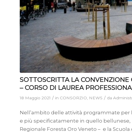
SOTTOSCRITTA LA CONVENZIONE C
– CORSO DI LAUREA PROFESSIONA
/
/
18 Maggio 2021
in
CONSORZIO
,
NEWS
da
Administ
Nell’ambito delle attività programmate per lo
e più specificatamente in quello bellunese,
Regionale Foresta Oro Veneto – e la Scuola