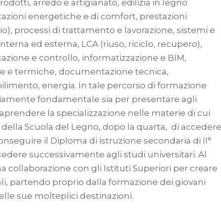
odotti, arredo e artigianato, edilizia in legno
stazioni energetiche e di comfort, prestazioni
io), processi di trattamento e lavorazione, sistemi e
nterna ed esterna, LCA (riuso, riciclo, recupero),
icazione e controllo, informatizzazione e BIM,
e e termiche, documentazione tecnica,
abilimento, energia. In tale percorso di formazione
 ovviamente fondamentale sia per presentare agli
traprendere la specializzazione nelle materie di cui
i della Scuola del Legno, dopo la quarta, di acceder
onseguire il Diploma di istruzione secondaria di II°
edere successivamente agli studi universitari. Al
collaborazione con gli Istituti Superiori per creare
li, partendo proprio dalla formazione dei giovani
lle sue molteplici destinazioni.