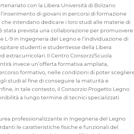
tenariato con la Libera Università di Bolzano
 l’inserimento di giovani in percorsi di formazione
e che intendano dedicare i loro studi alle materie di
 è stata prevista una collaborazione per promuovere
e L-9 in Ingegneria del Legno e l’individuazione di
ospitare studenti e studentesse della Libera
 ed extracurricolari. Il Centro Consorzi/Scuola
tirà invece un’offerta formativa ampliata,
ercorso formativo, nelle condizioni di poter sceglier
gli studi al fine di conseguire la maturità e
Infine, in tale contesto, il Consorzio Progetto Legno
ibilità a lungo termine di tecnici specializzati
laurea professionalizzante in Ingegneria del Legno
nti le caratteristiche fisiche e funzionali del