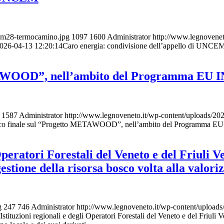
uam28-termocamino.jpg
1097
1600
Administrator
http://www.legnoven
026-04-13 12:20:14
Caro energia: condivisione dell’appello di UNCE
ETAWOOD”, nell’ambito del Programma EU 
1587
Administrator
http://www.legnoveneto.it/wp-content/upl
co finale sul “Progetto METAWOOD”, nell’ambito del Programma EU
peratori Forestali del Veneto e del Friuli Ve
gestione della risorsa bosco volta alla valori
g
247
746
Administrator
http://www.legnoveneto.it/wp-content/
stituzioni regionali e degli Operatori Forestali del Veneto e del Friuli Ven