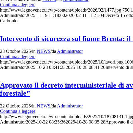
Continua a leggere
http://www.legnoveneto.it/wp-content/uploads/2026/02/1477.jpg
750
1
Administrator
2025-11-19 11:18:00
2026-02-11 11:21:04
Decreto 15 otto
Carbonio
Intervento di sicurezza sul fiume Brenta: i
28 Ottobre 2025
/
in
NEWS
/
da
Administrator
Continua a leggere
http://www.legnoveneto.it/wp-content/uploads/2025/10/lavori.png
100
Administrator
2025-10-28 08:41:23
2025-10-28 08:41:26
Intervento di 
Approvato il decreto interministeriale di av
forestale”
22 Ottobre 2025
/
in
NEWS
/
da
Administrator
Continua a leggere
http://www.legnoveneto.it/wp-content/uploads/2025/10/18708131-1.jp
Administrator
2025-10-22 08:25:36
2025-10-28 08:35:28
Approvato il de