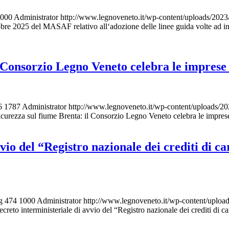
000
Administrator
http://www.legnoveneto.it/wp-content/uploa
bre 2025 del MASAF relativo all‘adozione delle linee guida volte ad indi
l Consorzio Legno Veneto celebra le imprese 
6
1787
Administrator
http://www.legnoveneto.it/wp-content/upl
sicurezza sul fiume Brenta: il Consorzio Legno Veneto celebra le impres
vio del “Registro nazionale dei crediti di ca
g
474
1000
Administrator
http://www.legnoveneto.it/wp-content
creto interministeriale di avvio del “Registro nazionale dei crediti di ca